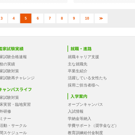
3
4
5
6
7
8
9
10
≫
国家試験実績
就職・進路
家試験合格速報
就職キャリア支援
校の実績
主な就職先
家試験対策
卒業生紹介
家試験再チャレンジ
活躍している女性たち
採用ご担当者様へ
キャンパスライフ
入学案内
家試験対策
床実習・臨地実習
オープンキャンパス
外研修
入試情報
ミナー
学納金等納入
活動・サークル
学費サポート（奨学金など）
間スケジュール
教育訓練給付金制度