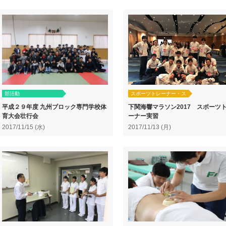
部活動
スポーツトレーナー・ス
ポーツ美容鍼灸
平成２９年度 九州ブロック専門学校体
下関海響マラソン2017 スポーツ
育大会壮行会
ーナー実習
2017/11/15 (水)
2017/11/13 (月)