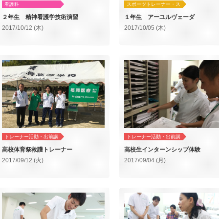
看護科
スポーツトレーナー・ス
ポーツ美容鍼灸
２年生 精神看護学技術演習
１年生 アーユルヴェーダ
2017/10/12 (木)
2017/10/05 (木)
トレーナー活動・出前講
トレーナー活動・出前講
義
義
高校体育祭救護トレーナー
高校生インターンシップ体験
2017/09/12 (火)
2017/09/04 (月)