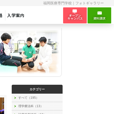
福岡医療専門学校｜フォトギャラリー
路
入学案内
オープン
キャンパス
資料請求
カテゴリー
すべて（195）
理学療法科（13）