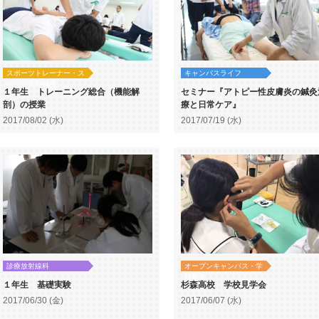
スポーツトレーナー・ス
キャンパスライフ
ポーツ美容鍼灸
１年生 トレーニング総合（機能解
セミナー『アトピー性皮膚炎の鍼灸
剖）の授業
療と日常ケア』
2017/08/02 (水)
2017/07/19 (水)
診療放射線科
オープンキャンパス・学
校見学
１年生 基礎実験
杉森高校 学校見学会
2017/06/30 (金)
2017/06/07 (水)