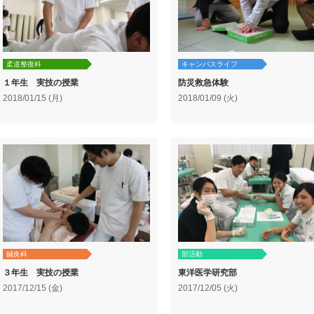
柔道整復科
キャンパスライフ
１年生 実技の授業
防災救急体験
2018/01/15 (月)
2018/01/09 (火)
鍼灸科
部活動
３年生 実技の授業
東洋医学研究部
2017/12/15 (金)
2017/12/05 (火)