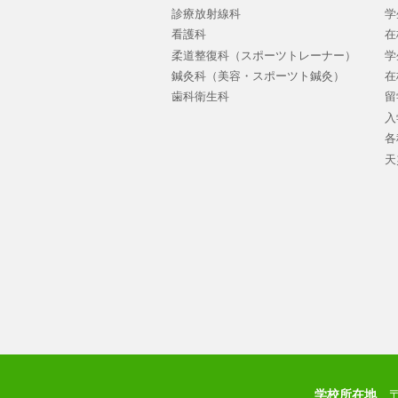
診療放射線科
学
看護科
在
柔道整復科（スポーツトレーナー）
学
鍼灸科（美容・スポーツト鍼灸）
在
歯科衛生科
留
入
各
天
学校所在地
〒8