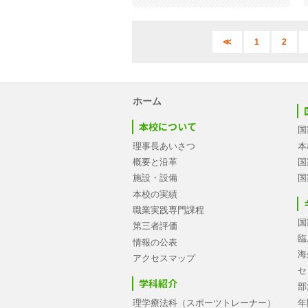
≪
1
2
ホーム
本校について
国
理事長あいさつ
本
概要と沿革
国
施設・設備
国
本校の実績
職業実践専門課程
国
第三者評価
臨
情報の公表
海
アクセスマップ
セ
学科紹介
部
理学療法科（スポーツトレーナー）
年