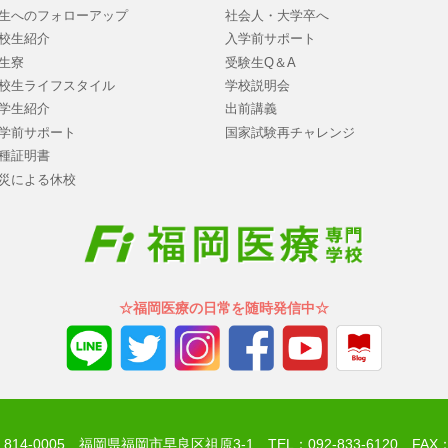
生へのフォローアップ
社会人・大学卒へ
校生紹介
入学前サポート
生寮
受験生Q＆A
校生ライフスタイル
学校説明会
学生紹介
出前講義
学前サポート
国家試験再チャレンジ
種証明書
災による休校
☆福岡医療の日常を随時発信中☆
14-0005 福岡県福岡市早良区祖原3-1 TEL：092-833-6120 FAX：09