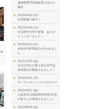
福岡県専門学校体育大会のご
報告
2023/04/19 (水)
台湾研修の様子☆
2023/04/18 (火)
台北医学大学の皆様、ありが
とうございました！
2023/03/14 (火)
令和4年度卒業式が行われまし
トレ
た。
2022/12/16 (金)
12月10日(土)第１回入学予定
者登校日が開催されました！
2022/10/31 (月)
オープンキャンパスでの1コマ
2022/10/21 (金)
久留米市立南筑高等学校2年生
の皆さんが来校されました！
2022/09/30 (金)