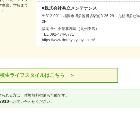
学生寮。学校まで
■株式会社共立メンテナンス
分！
〒812-0011 福岡市博多区博多駅前3-26-29 九勧博多ビ
2F
福岡 学生会館事務局（九州支店）
TEL 092-474-0771
https://www.dormy-kyusyu.com/
校生ライフスタイルはこちら ＞
来られる方は、体験無料宿泊も可能です。
910
へお問い合わせください。