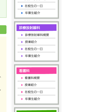
い
マ
。