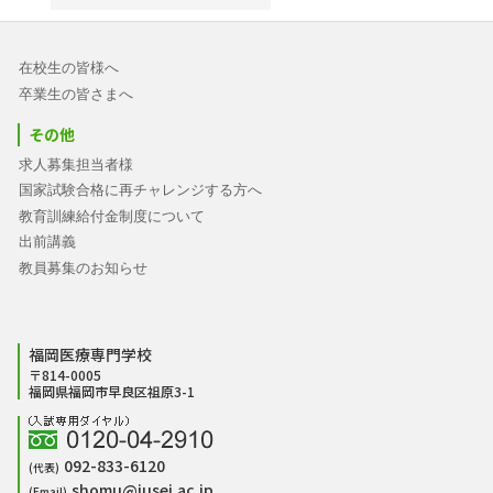
在校生の皆様へ
卒業生の皆さまへ
その他
求人募集担当者様
国家試験合格に再チャレンジする方へ
教育訓練給付金制度について
出前講義
教員募集のお知らせ
福岡医療専門学校
〒814-0005
福岡県福岡市早良区祖原3-1
092-833-6120
(代表)
shomu@jusei.ac.jp
(Email)