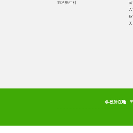
歯科衛生科
留
入
各
天
学校所在地
〒8