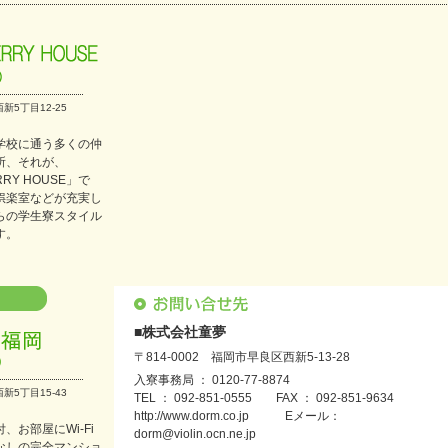
新5丁目12-25
学校に通う多くの仲
所、それが、
RRY HOUSE」で
娯楽室などが充実し
らの学生寮スタイル
す。
■株式会社童夢
〒814-0002 福岡市早良区西新5-13-28
入寮事務局 ： 0120-77-8874
新5丁目15-43
TEL ： 092-851-0555 FAX ： 092-851-9634
http://www.dorm.co.jp Eメール：
、お部屋にWi-Fi
dorm@violin.ocn.ne.jp
なしの完全マンショ