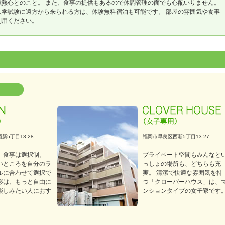
熱心とのこと。 また、食事の提供もあるので体調管理の面でも心配いりません。
学試験に遠方から来られる方は、体験無料宿泊も可能です。 部屋の雰囲気や食事
利用ください。
新5丁目13-28
福岡市早良区西新5丁目13-27
、食事は選択制。
プライベート空間もみんなと
いところを自分のラ
っしょの場所も、どちらも充
ルに合わせて選択で
実。 清潔で快適な雰囲気を持
形は、もっと自由に
つ「クローバーハウス」は、
楽しみたい人におす
ンションタイプの女子寮です