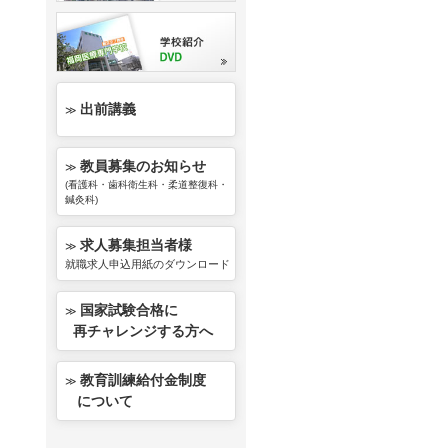
出前講義
≫
教員募集のお知らせ
≫
(看護科・歯科衛生科・柔道整復科・
鍼灸科)
求人募集担当者様
≫
就職求人申込用紙のダウンロード
国家試験合格に
≫
再チャレンジする方へ
教育訓練給付金制度
≫
について