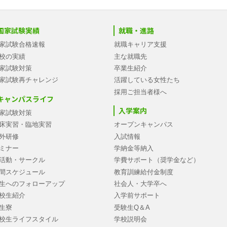
国家試験実績
就職・進路
家試験合格速報
就職キャリア支援
校の実績
主な就職先
家試験対策
卒業生紹介
家試験再チャレンジ
活躍している女性たち
採用ご担当者様へ
キャンパスライフ
入学案内
家試験対策
床実習・臨地実習
オープンキャンパス
外研修
入試情報
ミナー
学納金等納入
活動・サークル
学費サポート（奨学金など）
間スケジュール
教育訓練給付金制度
生へのフォローアップ
社会人・大学卒へ
校生紹介
入学前サポート
生寮
受験生Q＆A
校生ライフスタイル
学校説明会