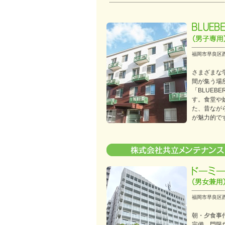
福岡市早良区西
さまざまな
間が集う場
「BLUEBE
す。食堂や
た、昔なが
が魅力的で
福岡市早良区西
朝・夕食事付
完備。門限