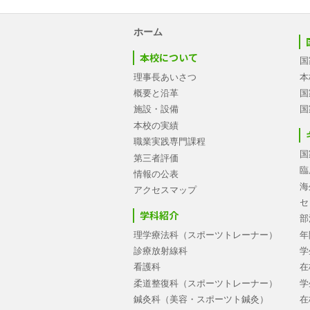
ホーム
本校について
国
理事長あいさつ
本
概要と沿革
国
施設・設備
国
本校の実績
職業実践専門課程
国
第三者評価
臨
情報の公表
海
アクセスマップ
セ
学科紹介
部
理学療法科（スポーツトレーナー）
年
診療放射線科
学
看護科
在
柔道整復科（スポーツトレーナー）
学
鍼灸科（美容・スポーツト鍼灸）
在