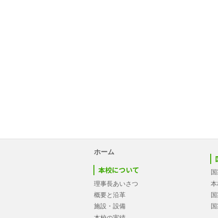
ホーム
本校について
国
理事長あいさつ
本
概要と沿革
国
施設・設備
国
本校の実績