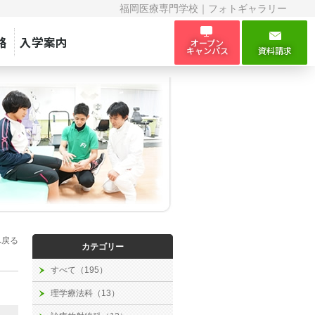
福岡医療専門学校｜フォトギャラリー
路
入学案内
オープン
キャンパス
資料請求
へ戻る
カテゴリー
すべて（195）
理学療法科（13）