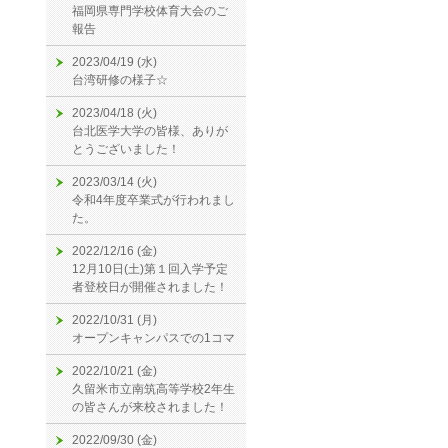
福岡県専門学校体育大会のご
報告
2023/04/19 (水)
台湾研修の様子☆
2023/04/18 (火)
台北医学大学の皆様、ありが
とうございました！
2023/03/14 (火)
令和4年度卒業式が行われまし
た。
2022/12/16 (金)
12月10日(土)第１回入学予定
者登校日が開催されました！
2022/10/31 (月)
オープンキャンパスでの1コマ
2022/10/21 (金)
久留米市立南筑高等学校2年生
の皆さんが来校されました！
2022/09/30 (金)