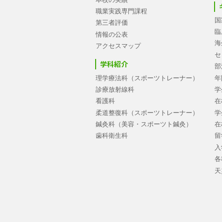
職業実践専門課程
国
第三者評価
臨
情報の公表
海
アクセスマップ
セ
学科紹介
部
理学療法科（スポーツトレーナー）
年
診療放射線科
学
看護科
在
柔道整復科（スポーツトレーナー）
学
鍼灸科（美容・スポーツト鍼灸）
在
歯科衛生科
留
入
各
天