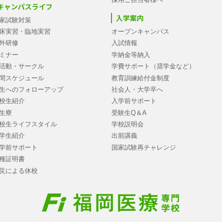
キャンパスライフ
入学案内
家試験対策
床実習・臨地実習
オープンキャンパス
外研修
入試情報
ミナー
学納金等納入
活動・サークル
学費サポート（奨学金など）
間スケジュール
教育訓練給付金制度
生へのフォローアップ
社会人・大学卒へ
校生紹介
入学前サポート
生寮
受験生Q＆A
校生ライフスタイル
学校説明会
学生紹介
出前講義
学前サポート
国家試験再チャレンジ
種証明書
災による休校