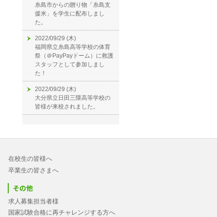
糸島市からの贈り物「糸島支
援米」を学生に配布しまし
た。
2022/09/29 (木)
福岡県立糸島高等学校の体育
祭（＠PayPayドーム）に救護
スタッフとして参加しまし
た！
2022/09/29 (木)
大分県立日田三隈高等学校の
皆様が来校されました。
在校生の皆様へ
卒業生の皆さまへ
その他
求人募集担当者様
国家試験合格に再チャレンジする方へ