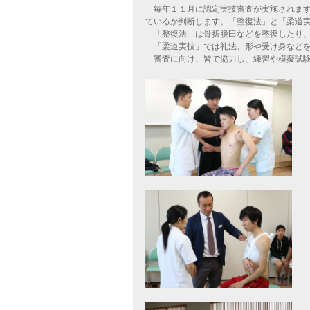
毎年１１月に認定実技審査が実施されます
ているか判断します。「整復法」と「柔道
「整復法」は骨折脱臼などを整復したり、
「柔道実技」では礼法、形や受け身などを
審査に向け、皆で協力し、練習や模擬試験