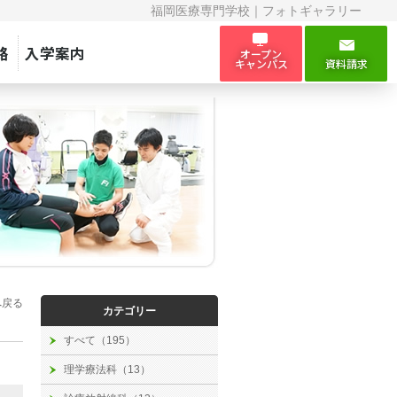
福岡医療専門学校｜フォトギャラリー
路
入学案内
オープン
キャンパス
資料請求
へ戻る
カテゴリー
すべて（195）
理学療法科（13）