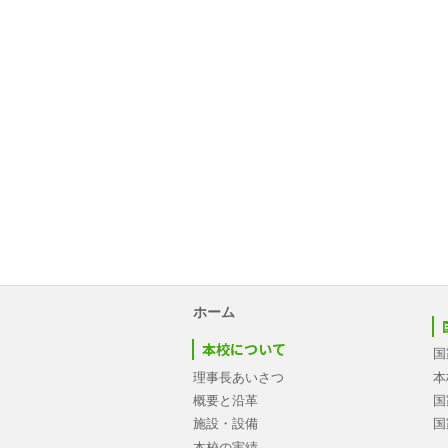
ホーム
本校について
国
理事長あいさつ
本
概要と沿革
国
施設・設備
国
本校の実績