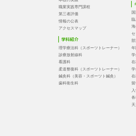
職業実践専門課程
国
第三者評価
臨
情報の公表
海
アクセスマップ
セ
学科紹介
部
理学療法科（スポーツトレーナー）
年
診療放射線科
学
看護科
在
柔道整復科（スポーツトレーナー）
学
鍼灸科（美容・スポーツト鍼灸）
在
歯科衛生科
留
入
各
天