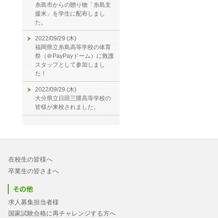
糸島市からの贈り物「糸島支
援米」を学生に配布しまし
た。
2022/09/29 (木)
福岡県立糸島高等学校の体育
祭（＠PayPayドーム）に救護
スタッフとして参加しまし
た！
2022/09/29 (木)
大分県立日田三隈高等学校の
皆様が来校されました。
在校生の皆様へ
卒業生の皆さまへ
その他
求人募集担当者様
国家試験合格に再チャレンジする方へ