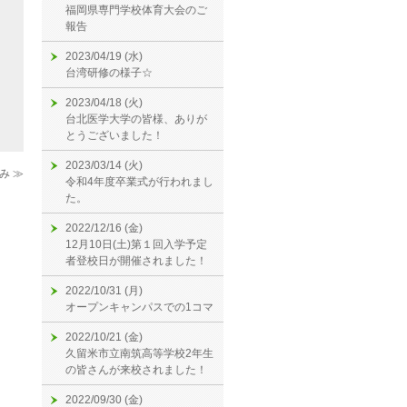
福岡県専門学校体育大会のご
報告
2023/04/19 (水)
台湾研修の様子☆
2023/04/18 (火)
台北医学大学の皆様、ありが
とうございました！
2023/03/14 (火)
み ≫
令和4年度卒業式が行われまし
た。
2022/12/16 (金)
12月10日(土)第１回入学予定
者登校日が開催されました！
2022/10/31 (月)
オープンキャンパスでの1コマ
2022/10/21 (金)
久留米市立南筑高等学校2年生
の皆さんが来校されました！
2022/09/30 (金)