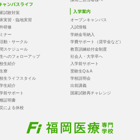
キャンパスライフ
入学案内
家試験対策
床実習・臨地実習
オープンキャンパス
外研修
入試情報
ミナー
学納金等納入
活動・サークル
学費サポート（奨学金など）
間スケジュール
教育訓練給付金制度
生へのフォローアップ
社会人・大学卒へ
校生紹介
入学前サポート
生寮
受験生Q＆A
校生ライフスタイル
学校説明会
学生紹介
出前講義
学前サポート
国家試験再チャレンジ
種証明書
災による休校