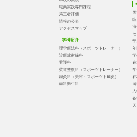
職業実践専門課程
国
第三者評価
臨
情報の公表
海
アクセスマップ
セ
学科紹介
部
理学療法科（スポーツトレーナー）
年
診療放射線科
学
看護科
在
柔道整復科（スポーツトレーナー）
学
鍼灸科（美容・スポーツト鍼灸）
在
歯科衛生科
留
入
各
天