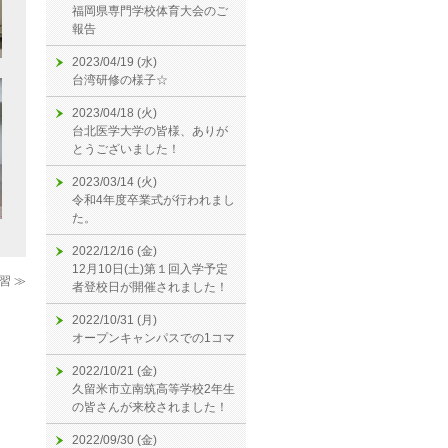
福岡県専門学校体育大会のご
報告
2023/04/19 (水)
台湾研修の様子☆
2023/04/18 (火)
台北医学大学の皆様、ありが
とうございました！
2023/03/14 (火)
令和4年度卒業式が行われまし
た。
2022/12/16 (金)
12月10日(土)第１回入学予定
習 ≫
者登校日が開催されました！
2022/10/31 (月)
オープンキャンパスでの1コマ
2022/10/21 (金)
久留米市立南筑高等学校2年生
の皆さんが来校されました！
2022/09/30 (金)