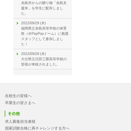
糸島市からの贈り物「糸島支
援米」を学生に配布しまし
た。
2022/09/29 (木)
福岡県立糸島高等学校の体育
祭（＠PayPayドーム）に救護
スタッフとして参加しまし
た！
2022/09/29 (木)
大分県立日田三隈高等学校の
皆様が来校されました。
在校生の皆様へ
卒業生の皆さまへ
その他
求人募集担当者様
国家試験合格に再チャレンジする方へ