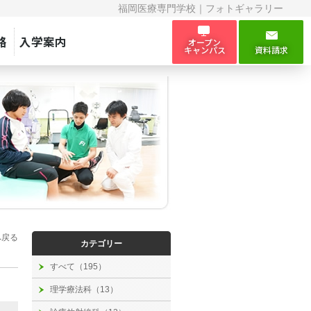
福岡医療専門学校｜フォトギャラリー
路
入学案内
オープン
キャンパス
資料請求
へ戻る
カテゴリー
すべて（195）
理学療法科（13）