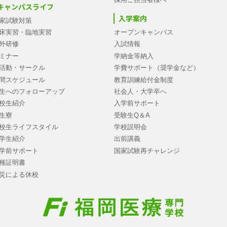
キャンパスライフ
入学案内
家試験対策
床実習・臨地実習
オープンキャンパス
外研修
入試情報
ミナー
学納金等納入
活動・サークル
学費サポート（奨学金など）
間スケジュール
教育訓練給付金制度
生へのフォローアップ
社会人・大学卒へ
校生紹介
入学前サポート
生寮
受験生Q＆A
校生ライフスタイル
学校説明会
学生紹介
出前講義
学前サポート
国家試験再チャレンジ
種証明書
災による休校