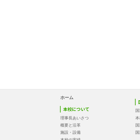
ホーム
本校について
国
理事長あいさつ
本
概要と沿革
国
施設・設備
国
本校の実績