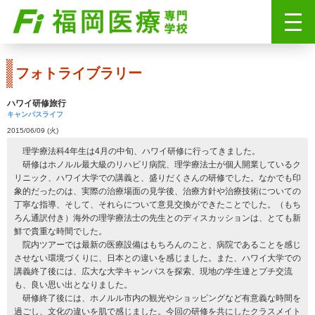
フォトライブラリー
ハワイ研修旅行
キャンパスライフ
2015/06/09 (火)
理学療法科4年生は4月の中旬、ハワイ研修に行ってきました。
研修はホノルル最大級のリハビリ病院、理学療法士が個人開業しているク
リニック、ハワイ大学での講義と、盛りだくさんの研修でした。なかでも印
象的だったのは、実際の治療場面の見学後、治療方針や治療技術についての
丁寧な指導、そして、それらについて意見交換ができたことでした。（もち
ろん通訳付き）海外の理学療法士の先生とのディスカッションは、とても新
鮮で貴重な時間でした。
院内ツアーでは最新の医療設備はもちろんのこと、病院であることを感じ
させない環境づくりに、日本との違いを感じました。また、ハワイ大学での
講義終了後には、広大な大学キャンパスを探索、現地の学生達とプチ交流
も、良い思い出となりました。
研修終了後には、ホノルル市内の観光やショッピングなど有意義な時間を
過ごし、文化の違いを肌で感じました。今回の研修を共にしたクラスメイト