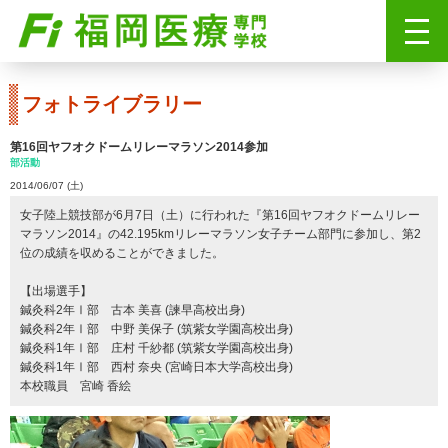
フォトライブラリー
第16回ヤフオクドームリレーマラソン2014参加
部活動
2014/06/07 (土)
女子陸上競技部が6月7日（土）に行われた『第16回ヤフオクドームリレー
マラソン2014』の42.195kmリレーマラソン女子チーム部門に参加し、第2
位の成績を収めることができました。
【出場選手】
鍼灸科2年Ⅰ部 古本 美喜 (諫早高校出身)
鍼灸科2年Ⅰ部 中野 美保子 (筑紫女学園高校出身)
鍼灸科1年Ⅰ部 庄村 千紗都 (筑紫女学園高校出身)
鍼灸科1年Ⅰ部 西村 奈央 (宮崎日本大学高校出身)
本校職員 宮崎 香絵