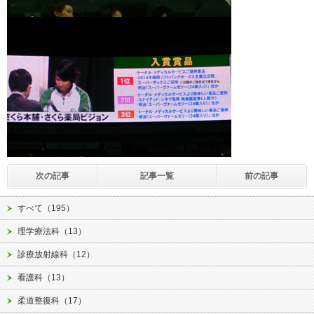
次の記事
記事一覧
前の記事
すべて（195）
理学療法科（13）
診療放射線科（12）
看護科（13）
柔道整復科（17）