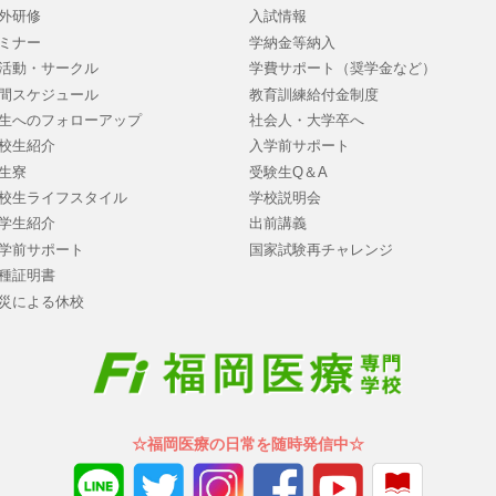
外研修
入試情報
ミナー
学納金等納入
活動・サークル
学費サポート（奨学金など）
間スケジュール
教育訓練給付金制度
生へのフォローアップ
社会人・大学卒へ
校生紹介
入学前サポート
生寮
受験生Q＆A
校生ライフスタイル
学校説明会
学生紹介
出前講義
学前サポート
国家試験再チャレンジ
種証明書
災による休校
☆福岡医療の日常を随時発信中☆