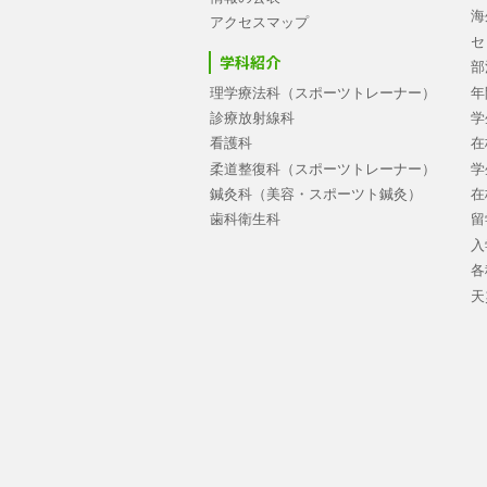
海
アクセスマップ
セ
学科紹介
部
理学療法科（スポーツトレーナー）
年
診療放射線科
学
看護科
在
柔道整復科（スポーツトレーナー）
学
鍼灸科（美容・スポーツト鍼灸）
在
歯科衛生科
留
入
各
天