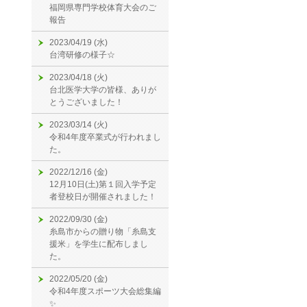
福岡県専門学校体育大会のご
報告
2023/04/19 (水)
台湾研修の様子☆
2023/04/18 (火)
台北医学大学の皆様、ありが
とうございました！
2023/03/14 (火)
令和4年度卒業式が行われまし
た。
2022/12/16 (金)
12月10日(土)第１回入学予定
者登校日が開催されました！
2022/09/30 (金)
糸島市からの贈り物「糸島支
援米」を学生に配布しまし
た。
2022/05/20 (金)
令和4年度スポーツ大会総集編
✨