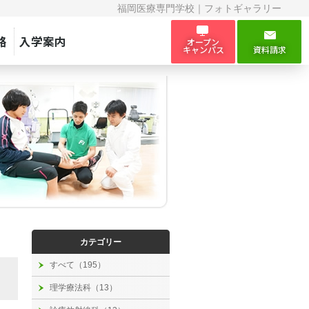
福岡医療専門学校｜フォトギャラリー
路
入学案内
オープン
キャンパス
資料請求
カテゴリー
すべて（195）
理学療法科（13）