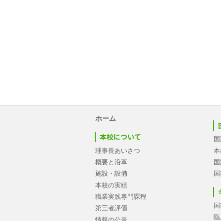
ホーム
本校について
国
理事長あいさつ
本
概要と沿革
国
施設・設備
国
本校の実績
職業実践専門課程
国
第三者評価
臨
情報の公表