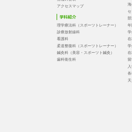
海
アクセスマップ
セ
学科紹介
部
理学療法科（スポーツトレーナー）
年
診療放射線科
学
看護科
在
柔道整復科（スポーツトレーナー）
学
鍼灸科（美容・スポーツト鍼灸）
在
歯科衛生科
留
入
各
天