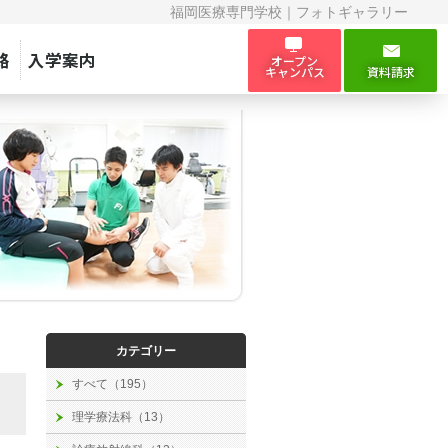
福岡医療専門学校｜フォトギャラリー
路
入学案内
オープン
キャンパス
資料請求
カテゴリー
すべて（195）
理学療法科（13）