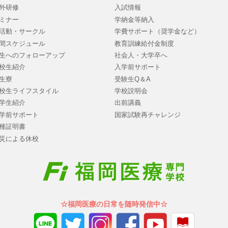
外研修
入試情報
ミナー
学納金等納入
活動・サークル
学費サポート（奨学金など）
間スケジュール
教育訓練給付金制度
生へのフォローアップ
社会人・大学卒へ
校生紹介
入学前サポート
生寮
受験生Q＆A
校生ライフスタイル
学校説明会
学生紹介
出前講義
学前サポート
国家試験再チャレンジ
種証明書
災による休校
☆福岡医療の日常を随時発信中☆