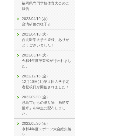
福岡県専門学校体育大会のご
報告
2023/04/19 (水)
台湾研修の様子☆
2023/04/18 (火)
台北医学大学の皆様、ありが
とうございました！
2023/03/14 (火)
令和4年度卒業式が行われまし
た。
2022/12/16 (金)
12月10日(土)第１回入学予定
者登校日が開催されました！
2022/09/30 (金)
糸島市からの贈り物「糸島支
援米」を学生に配布しまし
た。
2022/05/20 (金)
令和4年度スポーツ大会総集編
✨