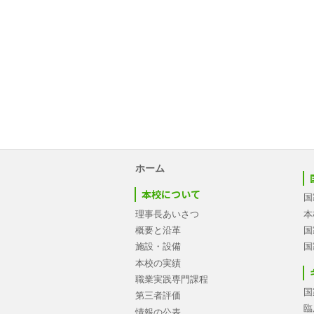
ホーム
本校について
国
理事長あいさつ
本
概要と沿革
国
施設・設備
国
本校の実績
職業実践専門課程
国
第三者評価
臨
情報の公表