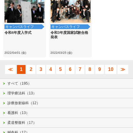
キャンパスライフ
キャンパスライフ
令和4年度入学式
令和3年度国家試験合格
発表
2022/04/01 (金)
2022/03/25 (金)
≪
1
2
3
4
5
6
7
8
9
10
≫
すべて（195）
理学療法科（13）
診療放射線科（12）
看護科（13）
柔道整復科（17）
鍼灸科（17）