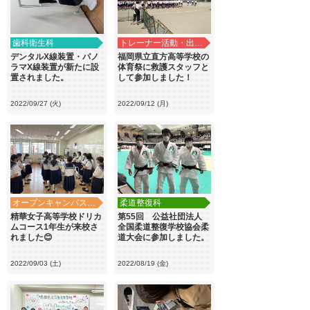
歯科衛生科
トレーナー活動・出前講義
デンタルX線装置・パノ
福岡県立直方高等学校の
ラマX線装置が新たに設
体育祭に救護スタッフと
置されました。
して参加しました！
2022/09/27 (火)
2022/09/12 (月)
オープンキャンパス・学校見学
柔道整復科
精華女子高等学校ドリカ
第55回 公益社団法人
ムコース1年生が来校さ
全国柔道整復学校協会柔
れました😊
道大会に参加しました。
2022/09/03 (土)
2022/08/19 (金)