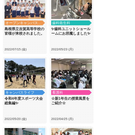
オープンキャンパス・学校見学
歯科衛生科
島根県立吉賀高等学校の
✨歯科ユニットショール
皆様が来校されました。
ームにお邪魔しました✨
2022/07/15 (金)
2022/05/23 (月)
キャンパスライフ
看護科
令和4年度スポーツ大会
☆新1年生の授業風景を
総集編✨
ご紹介☆
2022/05/20 (金)
2022/04/25 (月)