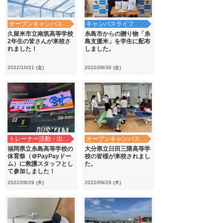
オープンキャンパス・学校見学
キャンパスライフ
久留米市立南筑高等学校
糸島市からの贈り物「糸
2年生の皆さんが来校さ
島支援米」を学生に配布
れました！
しました。
2022/10/21 (金)
2022/09/30 (金)
トレーナー活動・出前講義
オープンキャンパス・学校見学
福岡県立糸島高等学校の
大分県立日田三隈高等学
体育祭（＠PayPayドー
校の皆様が来校されまし
ム）に救護スタッフとし
た。
て参加しました！
2022/09/29 (木)
2022/09/29 (木)