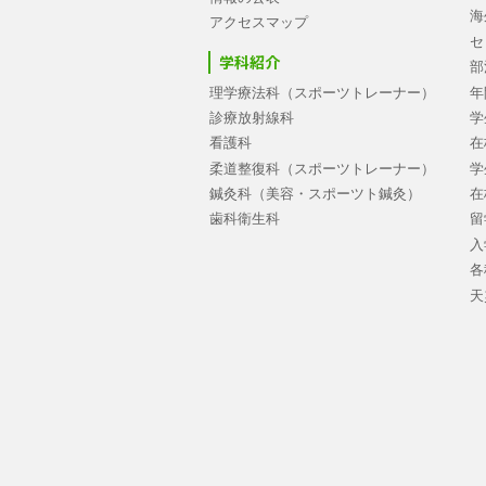
海
アクセスマップ
セ
学科紹介
部
理学療法科（スポーツトレーナー）
年
診療放射線科
学
看護科
在
柔道整復科（スポーツトレーナー）
学
鍼灸科（美容・スポーツト鍼灸）
在
歯科衛生科
留
入
各
天