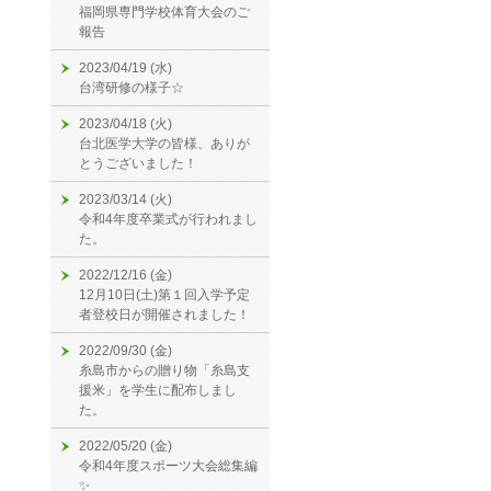
福岡県専門学校体育大会のご
報告
2023/04/19 (水)
台湾研修の様子☆
2023/04/18 (火)
台北医学大学の皆様、ありが
とうございました！
2023/03/14 (火)
令和4年度卒業式が行われまし
た。
2022/12/16 (金)
12月10日(土)第１回入学予定
者登校日が開催されました！
2022/09/30 (金)
糸島市からの贈り物「糸島支
援米」を学生に配布しまし
た。
2022/05/20 (金)
令和4年度スポーツ大会総集編
✨