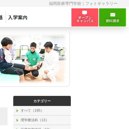
福岡医療専門学校｜フォトギャラリー
路
入学案内
オープン
キャンパス
資料請求
カテゴリー
すべて（195）
理学療法科（13）