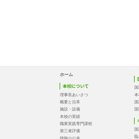
ホーム
本校について
国
理事長あいさつ
本
概要と沿革
国
施設・設備
国
本校の実績
職業実践専門課程
国
第三者評価
臨
情報の公表