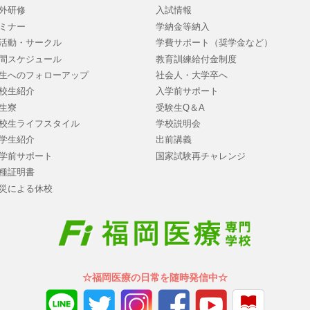
外研修
入試情報
ミナー
学納金等納入
活動・サークル
学費サポート（奨学金など）
間スケジュール
教育訓練給付金制度
生へのフォローアップ
社会人・大学卒へ
校生紹介
入学前サポート
生寮
受験生Q＆A
校生ライフスタイル
学校説明会
学生紹介
出前講義
学前サポート
国家試験再チャレンジ
種証明書
災による休校
☆福岡医療の日常を随時発信中☆