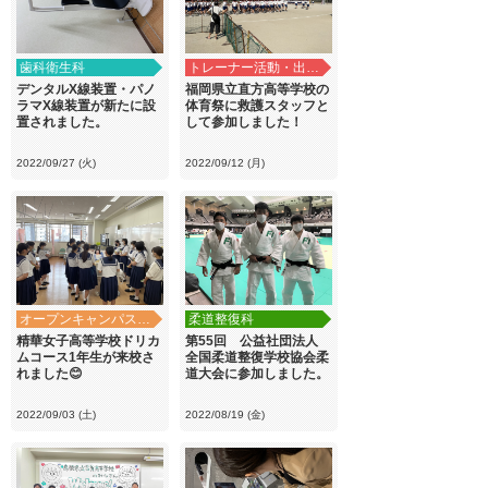
歯科衛生科
トレーナー活動・出前講義
デンタルX線装置・パノ
福岡県立直方高等学校の
ラマX線装置が新たに設
体育祭に救護スタッフと
置されました。
して参加しました！
2022/09/27 (火)
2022/09/12 (月)
オープンキャンパス・学校見学
柔道整復科
精華女子高等学校ドリカ
第55回 公益社団法人
ムコース1年生が来校さ
全国柔道整復学校協会柔
れました😊
道大会に参加しました。
2022/09/03 (土)
2022/08/19 (金)