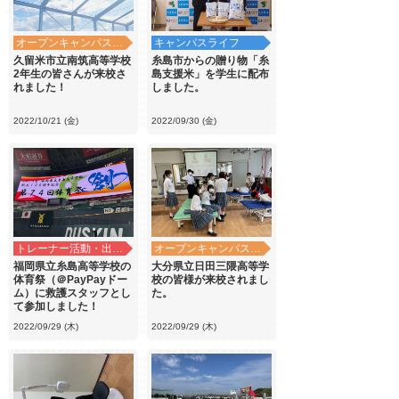
オープンキャンパス・学校見学
キャンパスライフ
久留米市立南筑高等学校
糸島市からの贈り物「糸
2年生の皆さんが来校さ
島支援米」を学生に配布
れました！
しました。
2022/10/21 (金)
2022/09/30 (金)
トレーナー活動・出前講義
オープンキャンパス・学校見学
福岡県立糸島高等学校の
大分県立日田三隈高等学
体育祭（＠PayPayドー
校の皆様が来校されまし
ム）に救護スタッフとし
た。
て参加しました！
2022/09/29 (木)
2022/09/29 (木)