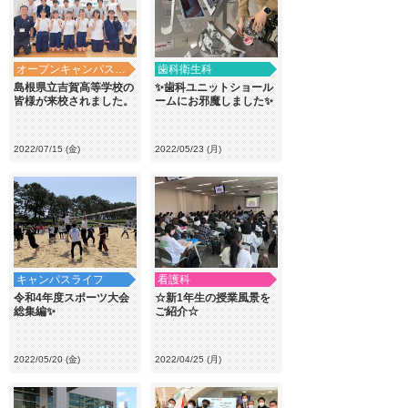
オープンキャンパス・学校見学
歯科衛生科
島根県立吉賀高等学校の
✨歯科ユニットショール
皆様が来校されました。
ームにお邪魔しました✨
2022/07/15 (金)
2022/05/23 (月)
キャンパスライフ
看護科
令和4年度スポーツ大会
☆新1年生の授業風景を
総集編✨
ご紹介☆
2022/05/20 (金)
2022/04/25 (月)