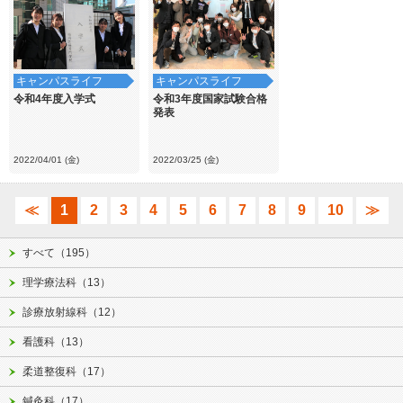
キャンパスライフ
キャンパスライフ
令和4年度入学式
令和3年度国家試験合格
発表
2022/04/01 (金)
2022/03/25 (金)
≪
1
2
3
4
5
6
7
8
9
10
≫
すべて（195）
理学療法科（13）
診療放射線科（12）
看護科（13）
柔道整復科（17）
鍼灸科（17）