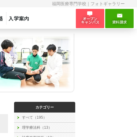
福岡医療専門学校｜フォトギャラリー
路
入学案内
オープン
キャンパス
資料請求
カテゴリー
すべて（195）
理学療法科（13）