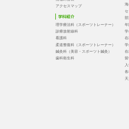
海
アクセスマップ
セ
学科紹介
部
理学療法科（スポーツトレーナー）
年
診療放射線科
学
看護科
在
柔道整復科（スポーツトレーナー）
学
鍼灸科（美容・スポーツト鍼灸）
在
歯科衛生科
留
入
各
天