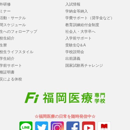
外研修
入試情報
ミナー
学納金等納入
活動・サークル
学費サポート（奨学金など）
間スケジュール
教育訓練給付金制度
生へのフォローアップ
社会人・大学卒へ
校生紹介
入学前サポート
生寮
受験生Q＆A
校生ライフスタイル
学校説明会
学生紹介
出前講義
学前サポート
国家試験再チャレンジ
種証明書
災による休校
☆福岡医療の日常を随時発信中☆