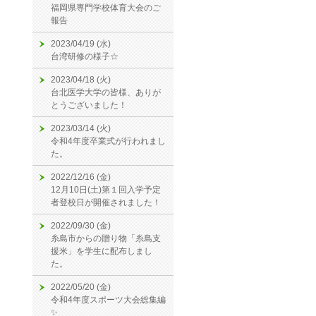
福岡県専門学校体育大会のご
報告
2023/04/19 (水)
台湾研修の様子☆
2023/04/18 (火)
台北医学大学の皆様、ありが
とうございました！
2023/03/14 (火)
令和4年度卒業式が行われまし
た。
2022/12/16 (金)
12月10日(土)第１回入学予定
者登校日が開催されました！
2022/09/30 (金)
糸島市からの贈り物「糸島支
援米」を学生に配布しまし
た。
2022/05/20 (金)
令和4年度スポーツ大会総集編
✨