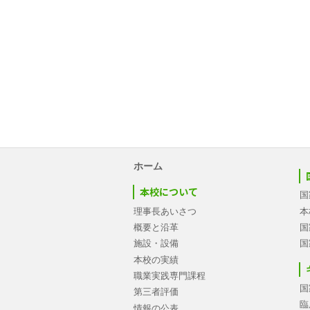
ホーム
本校について
国
理事長あいさつ
本
概要と沿革
国
施設・設備
国
本校の実績
職業実践専門課程
国
第三者評価
臨
情報の公表