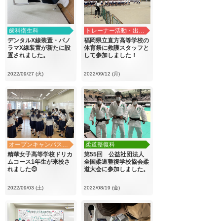
歯科衛生科
トレーナー活動・出前講義
デンタルX線装置・パノ
福岡県立直方高等学校の
ラマX線装置が新たに設
体育祭に救護スタッフと
置されました。
して参加しました！
2022/09/27 (火)
2022/09/12 (月)
オープンキャンパス・学校見学
柔道整復科
精華女子高等学校ドリカ
第55回 公益社団法人
ムコース1年生が来校さ
全国柔道整復学校協会柔
れました😊
道大会に参加しました。
2022/09/03 (土)
2022/08/19 (金)