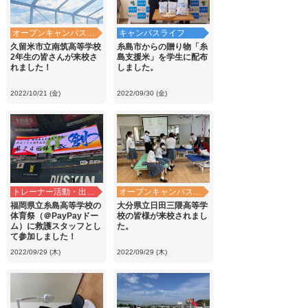
オープンキャンパス・学校見学
キャンパスライフ
久留米市立南筑高等学校
糸島市からの贈り物「糸
2年生の皆さんが来校さ
島支援米」を学生に配布
れました！
しました。
2022/10/21 (金)
2022/09/30 (金)
トレーナー活動・出前講義
オープンキャンパス・学校見学
福岡県立糸島高等学校の
大分県立日田三隈高等学
体育祭（＠PayPayドー
校の皆様が来校されまし
ム）に救護スタッフとし
た。
て参加しました！
2022/09/29 (木)
2022/09/29 (木)