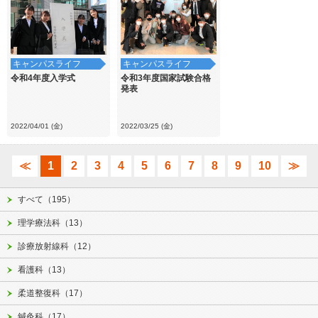
キャンパスライフ
キャンパスライフ
令和4年度入学式
令和3年度国家試験合格
発表
2022/04/01 (金)
2022/03/25 (金)
≪
1
2
3
4
5
6
7
8
9
10
≫
すべて（195）
理学療法科（13）
診療放射線科（12）
看護科（13）
柔道整復科（17）
鍼灸科（17）