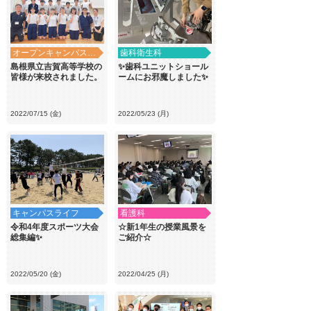
オープンキャンパス・学校見学
歯科衛生科
島根県立吉賀高等学校の
✨歯科ユニットショール
皆様が来校されました。
ームにお邪魔しました✨
2022/07/15 (金)
2022/05/23 (月)
キャンパスライフ
看護科
令和4年度スポーツ大会
☆新1年生の授業風景を
総集編✨
ご紹介☆
2022/05/20 (金)
2022/04/25 (月)