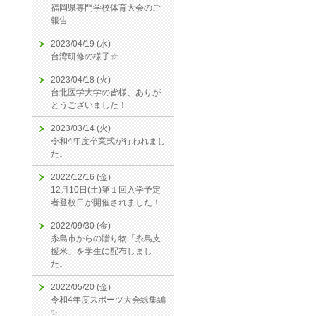
福岡県専門学校体育大会のご
報告
2023/04/19 (水)
台湾研修の様子☆
2023/04/18 (火)
台北医学大学の皆様、ありが
とうございました！
2023/03/14 (火)
令和4年度卒業式が行われまし
た。
2022/12/16 (金)
12月10日(土)第１回入学予定
者登校日が開催されました！
2022/09/30 (金)
糸島市からの贈り物「糸島支
援米」を学生に配布しまし
た。
2022/05/20 (金)
令和4年度スポーツ大会総集編
✨