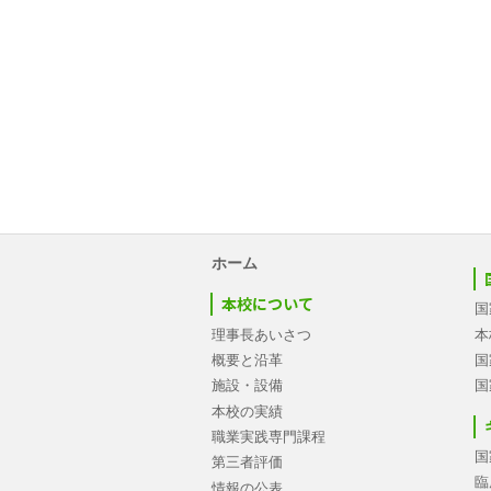
ホーム
本校について
国
理事長あいさつ
本
概要と沿革
国
施設・設備
国
本校の実績
職業実践専門課程
国
第三者評価
臨
情報の公表