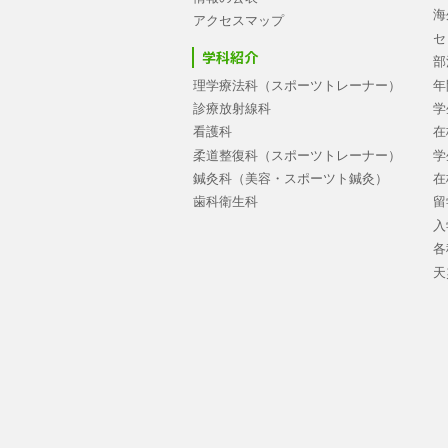
海
アクセスマップ
セ
学科紹介
部
理学療法科（スポーツトレーナー）
年
診療放射線科
学
看護科
在
柔道整復科（スポーツトレーナー）
学
鍼灸科（美容・スポーツト鍼灸）
在
歯科衛生科
留
入
各
天