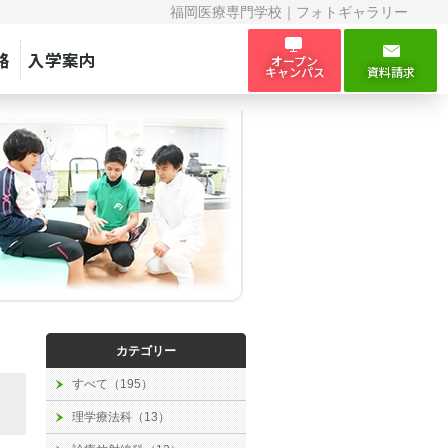
福岡医療専門学校｜フォトギャラリー
路
入学案内
オープン
キャンパス
資料請求
カテゴリー
すべて（195）
理学療法科（13）