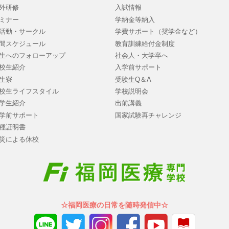
外研修
入試情報
ミナー
学納金等納入
活動・サークル
学費サポート（奨学金など）
間スケジュール
教育訓練給付金制度
生へのフォローアップ
社会人・大学卒へ
校生紹介
入学前サポート
生寮
受験生Q＆A
校生ライフスタイル
学校説明会
学生紹介
出前講義
学前サポート
国家試験再チャレンジ
種証明書
災による休校
☆福岡医療の日常を随時発信中☆