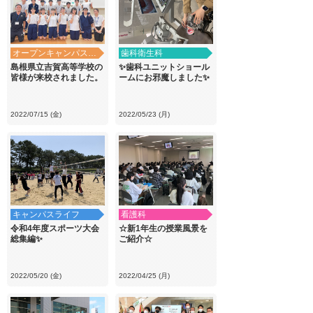
オープンキャンパス・学校見学
歯科衛生科
島根県立吉賀高等学校の
✨歯科ユニットショール
皆様が来校されました。
ームにお邪魔しました✨
2022/07/15 (金)
2022/05/23 (月)
キャンパスライフ
看護科
令和4年度スポーツ大会
☆新1年生の授業風景を
総集編✨
ご紹介☆
2022/05/20 (金)
2022/04/25 (月)