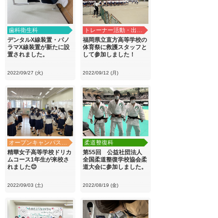
歯科衛生科
トレーナー活動・出前講義
デンタルX線装置・パノ
福岡県立直方高等学校の
ラマX線装置が新たに設
体育祭に救護スタッフと
置されました。
して参加しました！
2022/09/27 (火)
2022/09/12 (月)
オープンキャンパス・学校見学
柔道整復科
精華女子高等学校ドリカ
第55回 公益社団法人
ムコース1年生が来校さ
全国柔道整復学校協会柔
れました😊
道大会に参加しました。
2022/09/03 (土)
2022/08/19 (金)