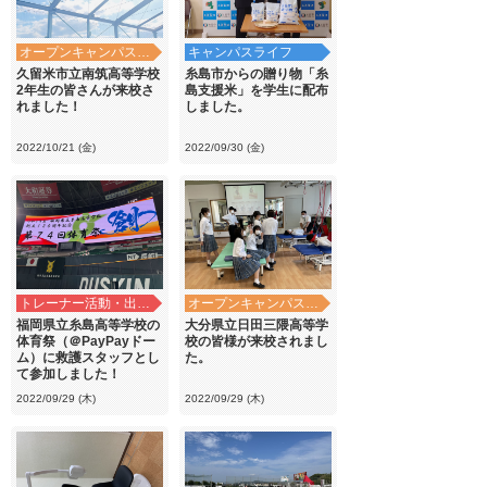
オープンキャンパス・学校見学
キャンパスライフ
久留米市立南筑高等学校
糸島市からの贈り物「糸
2年生の皆さんが来校さ
島支援米」を学生に配布
れました！
しました。
2022/10/21 (金)
2022/09/30 (金)
トレーナー活動・出前講義
オープンキャンパス・学校見学
福岡県立糸島高等学校の
大分県立日田三隈高等学
体育祭（＠PayPayドー
校の皆様が来校されまし
ム）に救護スタッフとし
た。
て参加しました！
2022/09/29 (木)
2022/09/29 (木)