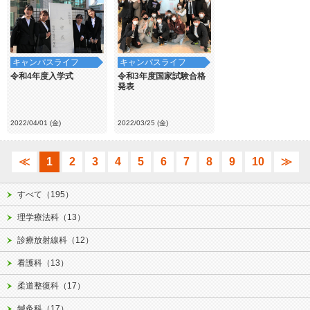
キャンパスライフ
キャンパスライフ
令和4年度入学式
令和3年度国家試験合格
発表
2022/04/01 (金)
2022/03/25 (金)
≪
1
2
3
4
5
6
7
8
9
10
≫
すべて（195）
理学療法科（13）
診療放射線科（12）
看護科（13）
柔道整復科（17）
鍼灸科（17）