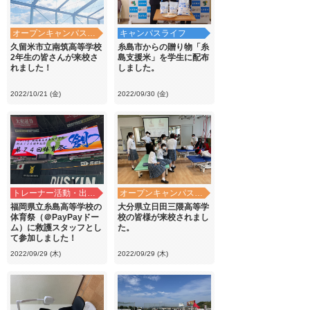
オープンキャンパス・学校見学
キャンパスライフ
久留米市立南筑高等学校
糸島市からの贈り物「糸
2年生の皆さんが来校さ
島支援米」を学生に配布
れました！
しました。
2022/10/21 (金)
2022/09/30 (金)
トレーナー活動・出前講義
オープンキャンパス・学校見学
福岡県立糸島高等学校の
大分県立日田三隈高等学
体育祭（＠PayPayドー
校の皆様が来校されまし
ム）に救護スタッフとし
た。
て参加しました！
2022/09/29 (木)
2022/09/29 (木)