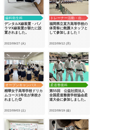
歯科衛生科
トレーナー活動・出前講義
デンタルX線装置・パノ
福岡県立直方高等学校の
ラマX線装置が新たに設
体育祭に救護スタッフと
置されました。
して参加しました！
2022/09/27 (火)
2022/09/12 (月)
オープンキャンパス・学校見学
柔道整復科
精華女子高等学校ドリカ
第55回 公益社団法人
ムコース1年生が来校さ
全国柔道整復学校協会柔
れました😊
道大会に参加しました。
2022/09/03 (土)
2022/08/19 (金)