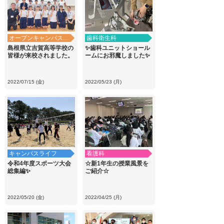
オープンキャンパス・学校見学
歯科衛生科
島根県立吉賀高等学校の
✨歯科ユニットショール
皆様が来校されました。
ームにお邪魔しました✨
2022/07/15 (金)
2022/05/23 (月)
キャンパスライフ
看護科
令和4年度スポーツ大会
☆新1年生の授業風景を
総集編✨
ご紹介☆
2022/05/20 (金)
2022/04/25 (月)