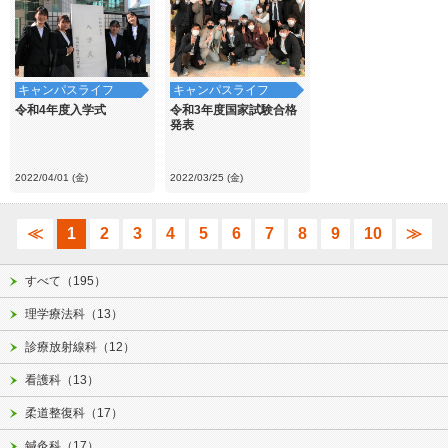
キャンパスライフ
キャンパスライフ
令和4年度入学式
令和3年度国家試験合格
発表
2022/04/01 (金)
2022/03/25 (金)
≪
1
2
3
4
5
6
7
8
9
10
≫
すべて（195）
理学療法科（13）
診療放射線科（12）
看護科（13）
柔道整復科（17）
鍼灸科（17）