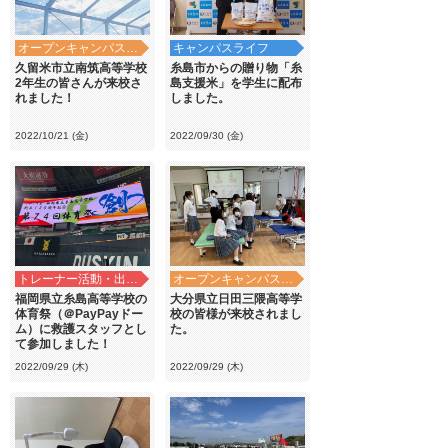
オープンキャンパス・学校見学
キャンパスライフ
久留米市立南筑高等学校
糸島市からの贈り物「糸
2年生の皆さんが来校さ
島支援米」を学生に配布
れました！
しました。
2022/10/21 (金)
2022/09/30 (金)
トレーナー活動・出前講義
オープンキャンパス・学校見学
福岡県立糸島高等学校の
大分県立日田三隈高等学
体育祭（＠PayPayドー
校の皆様が来校されまし
ム）に救護スタッフとし
た。
て参加しました！
2022/09/29 (木)
2022/09/29 (木)