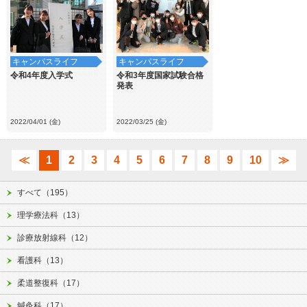
キャンパスライフ
キャンパスライフ
令和4年度入学式
令和3年度国家試験合格
発表
2022/04/01 (金)
2022/03/25 (金)
≪
1
2
3
4
5
6
7
8
9
10
≫
すべて（195）
理学療法科（13）
診療放射線科（12）
看護科（13）
柔道整復科（17）
鍼灸科（17）