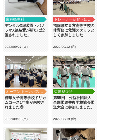
歯科衛生科
トレーナー活動・出前講義
デンタルX線装置・パノ
福岡県立直方高等学校の
ラマX線装置が新たに設
体育祭に救護スタッフと
置されました。
して参加しました！
2022/09/27 (火)
2022/09/12 (月)
オープンキャンパス・学校見学
柔道整復科
精華女子高等学校ドリカ
第55回 公益社団法人
ムコース1年生が来校さ
全国柔道整復学校協会柔
れました😊
道大会に参加しました。
2022/09/03 (土)
2022/08/19 (金)