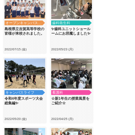
オープンキャンパス・学校見学
歯科衛生科
島根県立吉賀高等学校の
✨歯科ユニットショール
皆様が来校されました。
ームにお邪魔しました✨
2022/07/15 (金)
2022/05/23 (月)
キャンパスライフ
看護科
令和4年度スポーツ大会
☆新1年生の授業風景を
総集編✨
ご紹介☆
2022/05/20 (金)
2022/04/25 (月)