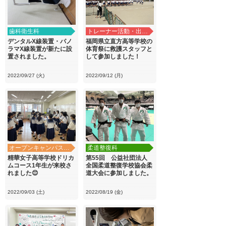
歯科衛生科
トレーナー活動・出前講義
デンタルX線装置・パノ
福岡県立直方高等学校の
ラマX線装置が新たに設
体育祭に救護スタッフと
置されました。
して参加しました！
2022/09/27 (火)
2022/09/12 (月)
オープンキャンパス・学校見学
柔道整復科
精華女子高等学校ドリカ
第55回 公益社団法人
ムコース1年生が来校さ
全国柔道整復学校協会柔
れました😊
道大会に参加しました。
2022/09/03 (土)
2022/08/19 (金)