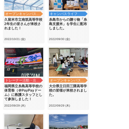
オープンキャンパス・学校見学
キャンパスライフ
久留米市立南筑高等学校
糸島市からの贈り物「糸
2年生の皆さんが来校さ
島支援米」を学生に配布
れました！
しました。
2022/10/21 (金)
2022/09/30 (金)
トレーナー活動・出前講義
オープンキャンパス・学校見学
福岡県立糸島高等学校の
大分県立日田三隈高等学
体育祭（＠PayPayドー
校の皆様が来校されまし
ム）に救護スタッフとし
た。
て参加しました！
2022/09/29 (木)
2022/09/29 (木)