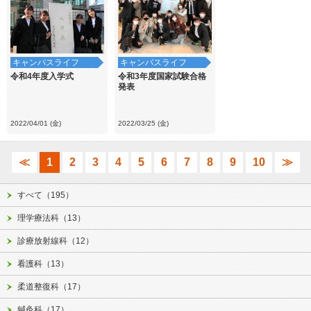
キャンパスライフ
キャンパスライフ
令和4年度入学式
令和3年度国家試験合格
発表
2022/04/01 (金)
2022/03/25 (金)
≪
1
2
3
4
5
6
7
8
9
10
≫
すべて（195）
理学療法科（13）
診療放射線科（12）
看護科（13）
柔道整復科（17）
鍼灸科（17）