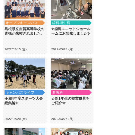
オープンキャンパス・学校見学
歯科衛生科
島根県立吉賀高等学校の
✨歯科ユニットショール
皆様が来校されました。
ームにお邪魔しました✨
2022/07/15 (金)
2022/05/23 (月)
キャンパスライフ
看護科
令和4年度スポーツ大会
☆新1年生の授業風景を
総集編✨
ご紹介☆
2022/05/20 (金)
2022/04/25 (月)