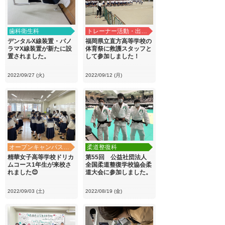
歯科衛生科
トレーナー活動・出前講義
デンタルX線装置・パノ
福岡県立直方高等学校の
ラマX線装置が新たに設
体育祭に救護スタッフと
置されました。
して参加しました！
2022/09/27 (火)
2022/09/12 (月)
オープンキャンパス・学校見学
柔道整復科
精華女子高等学校ドリカ
第55回 公益社団法人
ムコース1年生が来校さ
全国柔道整復学校協会柔
れました😊
道大会に参加しました。
2022/09/03 (土)
2022/08/19 (金)