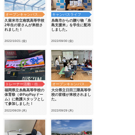
オープンキャンパス・学校見学
キャンパスライフ
久留米市立南筑高等学校
糸島市からの贈り物「糸
2年生の皆さんが来校さ
島支援米」を学生に配布
れました！
しました。
2022/10/21 (金)
2022/09/30 (金)
トレーナー活動・出前講義
オープンキャンパス・学校見学
福岡県立糸島高等学校の
大分県立日田三隈高等学
体育祭（＠PayPayドー
校の皆様が来校されまし
ム）に救護スタッフとし
た。
て参加しました！
2022/09/29 (木)
2022/09/29 (木)