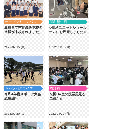
オープンキャンパス・学校見学
歯科衛生科
島根県立吉賀高等学校の
✨歯科ユニットショール
皆様が来校されました。
ームにお邪魔しました✨
2022/07/15 (金)
2022/05/23 (月)
キャンパスライフ
看護科
令和4年度スポーツ大会
☆新1年生の授業風景を
総集編✨
ご紹介☆
2022/05/20 (金)
2022/04/25 (月)