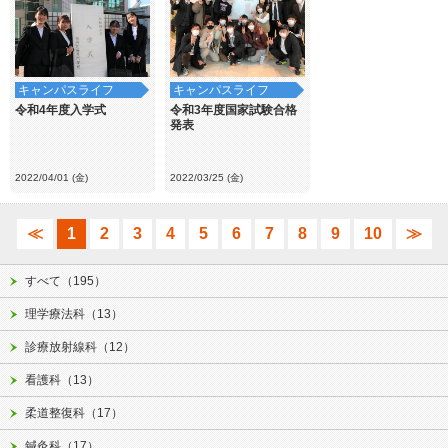
キャンパスライフ
キャンパスライフ
令和4年度入学式
令和3年度国家試験合格
発表
2022/04/01 (金)
2022/03/25 (金)
≪
1
2
3
4
5
6
7
8
9
10
≫
すべて（195）
理学療法科（13）
診療放射線科（12）
看護科（13）
柔道整復科（17）
鍼灸科（17）