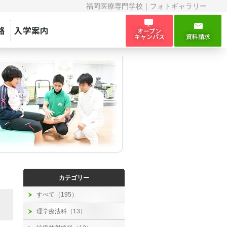
福岡医療専門学校｜フォトギャラリー
路
入学案内
オープン
キャンパス
資料請求
カテゴリー
すべて（195）
理学療法科（13）