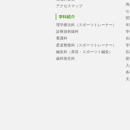
海
アクセスマップ
セ
学科紹介
部
理学療法科（スポーツトレーナー）
年
診療放射線科
学
看護科
在
柔道整復科（スポーツトレーナー）
学
鍼灸科（美容・スポーツト鍼灸）
在
歯科衛生科
留
入
各
天