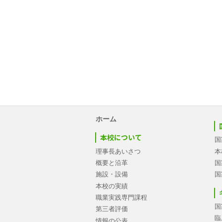
ホーム
本校について
国
理事長あいさつ
本
概要と沿革
国
施設・設備
国
本校の実績
職業実践専門課程
国
第三者評価
臨
情報の公表