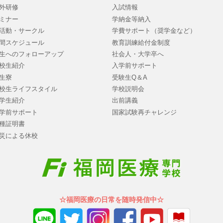
外研修
入試情報
ミナー
学納金等納入
活動・サークル
学費サポート（奨学金など）
間スケジュール
教育訓練給付金制度
生へのフォローアップ
社会人・大学卒へ
校生紹介
入学前サポート
生寮
受験生Q＆A
校生ライフスタイル
学校説明会
学生紹介
出前講義
学前サポート
国家試験再チャレンジ
種証明書
災による休校
☆福岡医療の日常を随時発信中☆