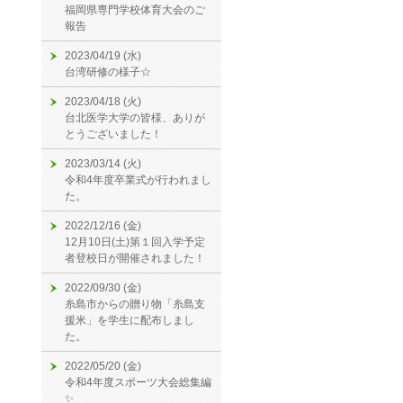
福岡県専門学校体育大会のご
報告
2023/04/19 (水)
台湾研修の様子☆
2023/04/18 (火)
台北医学大学の皆様、ありが
とうございました！
2023/03/14 (火)
令和4年度卒業式が行われまし
た。
2022/12/16 (金)
12月10日(土)第１回入学予定
者登校日が開催されました！
2022/09/30 (金)
糸島市からの贈り物「糸島支
援米」を学生に配布しまし
た。
2022/05/20 (金)
令和4年度スポーツ大会総集編
✨