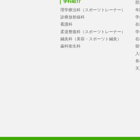
学科紹介
部
理学療法科（スポーツトレーナー）
年
診療放射線科
学
看護科
在
柔道整復科（スポーツトレーナー）
学
鍼灸科（美容・スポーツト鍼灸）
在
歯科衛生科
留
入
各
天