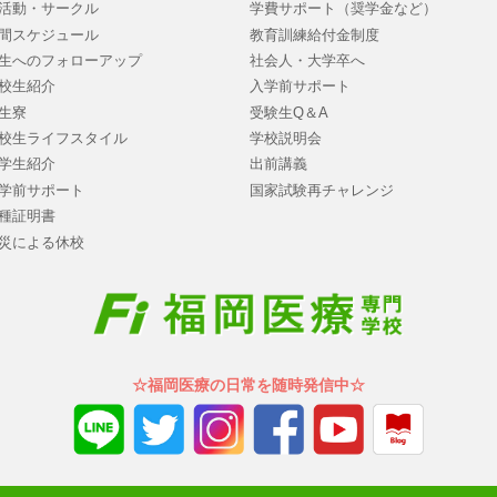
活動・サークル
学費サポート（奨学金など）
間スケジュール
教育訓練給付金制度
生へのフォローアップ
社会人・大学卒へ
校生紹介
入学前サポート
生寮
受験生Q＆A
校生ライフスタイル
学校説明会
学生紹介
出前講義
学前サポート
国家試験再チャレンジ
種証明書
災による休校
☆福岡医療の日常を随時発信中☆