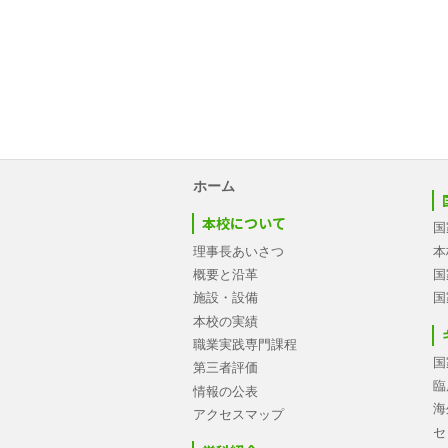
ホーム
本校について
国
理事長あいさつ
本
概要と沿革
国
施設・設備
国
本校の実績
職業実践専門課程
国
第三者評価
臨
情報の公表
海
アクセスマップ
セ