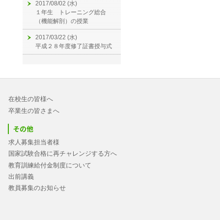
2017/08/02 (水)
１年生 トレーニング総合
（機能解剖）の授業
2017/03/22 (水)
平成２８年度修了証書授与式
在校生の皆様へ
卒業生の皆さまへ
その他
求人募集担当者様
国家試験合格に再チャレンジする方へ
教育訓練給付金制度について
出前講義
教員募集のお知らせ