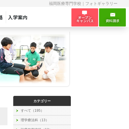
福岡医療専門学校｜フォトギャラリー
路
入学案内
オープン
キャンパス
資料請求
カテゴリー
すべて（195）
理学療法科（13）