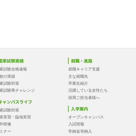
国家試験実績
就職・進路
家試験合格速報
就職キャリア支援
校の実績
主な就職先
家試験対策
卒業生紹介
家試験再チャレンジ
活躍している女性たち
採用ご担当者様へ
キャンパスライフ
入学案内
家試験対策
床実習・臨地実習
オープンキャンパス
外研修
入試情報
ミナー
学納金等納入