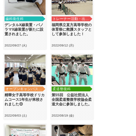
歯科衛生科
トレーナー活動・出前講義
デンタルX線装置・パノ
福岡県立直方高等学校の
ラマX線装置が新たに設
体育祭に救護スタッフと
置されました。
して参加しました！
2022/09/27 (火)
2022/09/12 (月)
オープンキャンパス・学校見学
柔道整復科
精華女子高等学校ドリカ
第55回 公益社団法人
ムコース1年生が来校さ
全国柔道整復学校協会柔
れました😊
道大会に参加しました。
2022/09/03 (土)
2022/08/19 (金)