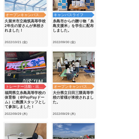
オープンキャンパス・学校見学
キャンパスライフ
久留米市立南筑高等学校
糸島市からの贈り物「糸
2年生の皆さんが来校さ
島支援米」を学生に配布
れました！
しました。
2022/10/21 (金)
2022/09/30 (金)
トレーナー活動・出前講義
オープンキャンパス・学校見学
福岡県立糸島高等学校の
大分県立日田三隈高等学
体育祭（＠PayPayドー
校の皆様が来校されまし
ム）に救護スタッフとし
た。
て参加しました！
2022/09/29 (木)
2022/09/29 (木)