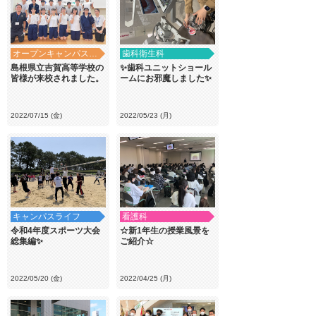
オープンキャンパス・学校見学
歯科衛生科
島根県立吉賀高等学校の
✨歯科ユニットショール
皆様が来校されました。
ームにお邪魔しました✨
2022/07/15 (金)
2022/05/23 (月)
キャンパスライフ
看護科
令和4年度スポーツ大会
☆新1年生の授業風景を
総集編✨
ご紹介☆
2022/05/20 (金)
2022/04/25 (月)