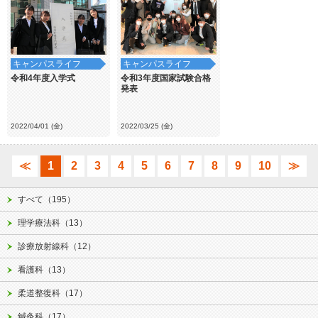
キャンパスライフ
キャンパスライフ
令和4年度入学式
令和3年度国家試験合格
発表
2022/04/01 (金)
2022/03/25 (金)
≪
1
2
3
4
5
6
7
8
9
10
≫
すべて（195）
理学療法科（13）
診療放射線科（12）
看護科（13）
柔道整復科（17）
鍼灸科（17）