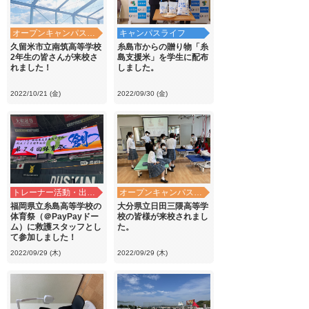
オープンキャンパス・学校見学
キャンパスライフ
久留米市立南筑高等学校
糸島市からの贈り物「糸
2年生の皆さんが来校さ
島支援米」を学生に配布
れました！
しました。
2022/10/21 (金)
2022/09/30 (金)
トレーナー活動・出前講義
オープンキャンパス・学校見学
福岡県立糸島高等学校の
大分県立日田三隈高等学
体育祭（＠PayPayドー
校の皆様が来校されまし
ム）に救護スタッフとし
た。
て参加しました！
2022/09/29 (木)
2022/09/29 (木)