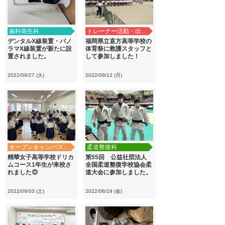
歯科衛生科
トレーナー活動・出前講義
デンタルX線装置・パノ
福岡県立直方高等学校の
ラマX線装置が新たに設
体育祭に救護スタッフと
置されました。
して参加しました！
2022/09/27 (火)
2022/09/12 (月)
オープンキャンパス・学校見学
柔道整復科
精華女子高等学校ドリカ
第55回 公益社団法人
ムコース1年生が来校さ
全国柔道整復学校協会柔
れました😊
道大会に参加しました。
2022/09/03 (土)
2022/08/19 (金)