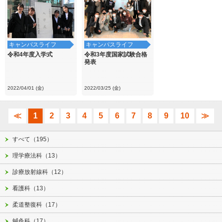
キャンパスライフ
キャンパスライフ
令和4年度入学式
令和3年度国家試験合格
発表
2022/04/01 (金)
2022/03/25 (金)
≪
1
2
3
4
5
6
7
8
9
10
≫
すべて（195）
理学療法科（13）
診療放射線科（12）
看護科（13）
柔道整復科（17）
鍼灸科（17）