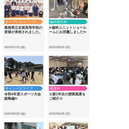
オープンキャンパス・学校見学
歯科衛生科
島根県立吉賀高等学校の
✨歯科ユニットショール
皆様が来校されました。
ームにお邪魔しました✨
2022/07/15 (金)
2022/05/23 (月)
キャンパスライフ
看護科
令和4年度スポーツ大会
☆新1年生の授業風景を
総集編✨
ご紹介☆
2022/05/20 (金)
2022/04/25 (月)