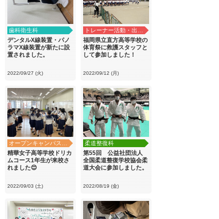
歯科衛生科
トレーナー活動・出前講義
デンタルX線装置・パノ
福岡県立直方高等学校の
ラマX線装置が新たに設
体育祭に救護スタッフと
置されました。
して参加しました！
2022/09/27 (火)
2022/09/12 (月)
オープンキャンパス・学校見学
柔道整復科
精華女子高等学校ドリカ
第55回 公益社団法人
ムコース1年生が来校さ
全国柔道整復学校協会柔
れました😊
道大会に参加しました。
2022/09/03 (土)
2022/08/19 (金)