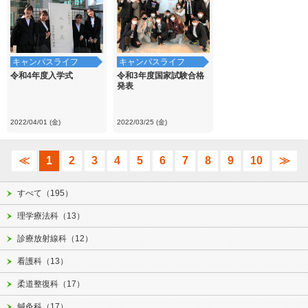
キャンパスライフ
キャンパスライフ
令和4年度入学式
令和3年度国家試験合格
発表
2022/04/01 (金)
2022/03/25 (金)
≪
1
2
3
4
5
6
7
8
9
10
≫
すべて（195）
理学療法科（13）
診療放射線科（12）
看護科（13）
柔道整復科（17）
鍼灸科（17）