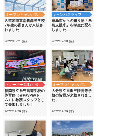
オープンキャンパス・学校見学
キャンパスライフ
久留米市立南筑高等学校
糸島市からの贈り物「糸
2年生の皆さんが来校さ
島支援米」を学生に配布
れました！
しました。
2022/10/21 (金)
2022/09/30 (金)
トレーナー活動・出前講義
オープンキャンパス・学校見学
福岡県立糸島高等学校の
大分県立日田三隈高等学
体育祭（＠PayPayドー
校の皆様が来校されまし
ム）に救護スタッフとし
た。
て参加しました！
2022/09/29 (木)
2022/09/29 (木)