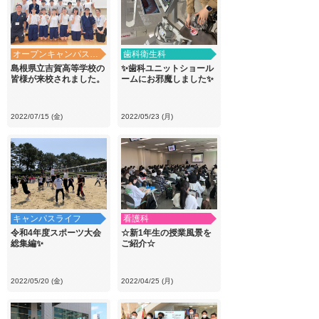
オープンキャンパス・学校見学
歯科衛生科
島根県立吉賀高等学校の
✨歯科ユニットショール
皆様が来校されました。
ームにお邪魔しました✨
2022/07/15 (金)
2022/05/23 (月)
キャンパスライフ
看護科
令和4年度スポーツ大会
☆新1年生の授業風景を
総集編✨
ご紹介☆
2022/05/20 (金)
2022/04/25 (月)