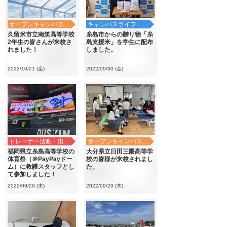
オープンキャンパス・学校見学
キャンパスライフ
久留米市立南筑高等学校
糸島市からの贈り物「糸
2年生の皆さんが来校さ
島支援米」を学生に配布
れました！
しました。
2022/10/21 (金)
2022/09/30 (金)
トレーナー活動・出前講義
オープンキャンパス・学校見学
福岡県立糸島高等学校の
大分県立日田三隈高等学
体育祭（＠PayPayドー
校の皆様が来校されまし
ム）に救護スタッフとし
た。
て参加しました！
2022/09/29 (木)
2022/09/29 (木)