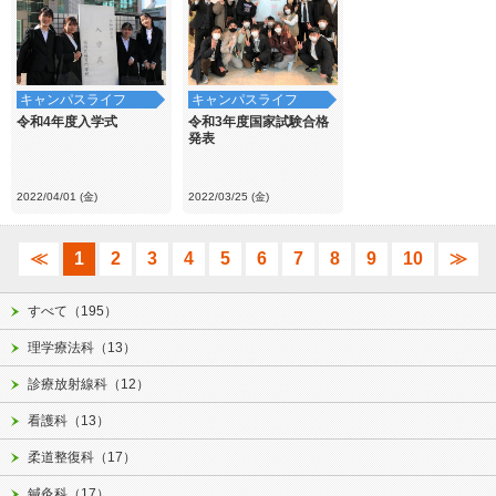
キャンパスライフ
キャンパスライフ
令和4年度入学式
令和3年度国家試験合格
発表
2022/04/01 (金)
2022/03/25 (金)
≪
1
2
3
4
5
6
7
8
9
10
≫
すべて（195）
理学療法科（13）
診療放射線科（12）
看護科（13）
柔道整復科（17）
鍼灸科（17）