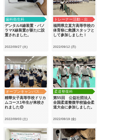
歯科衛生科
トレーナー活動・出前講義
デンタルX線装置・パノ
福岡県立直方高等学校の
ラマX線装置が新たに設
体育祭に救護スタッフと
置されました。
して参加しました！
2022/09/27 (火)
2022/09/12 (月)
オープンキャンパス・学校見学
柔道整復科
精華女子高等学校ドリカ
第55回 公益社団法人
ムコース1年生が来校さ
全国柔道整復学校協会柔
れました😊
道大会に参加しました。
2022/09/03 (土)
2022/08/19 (金)