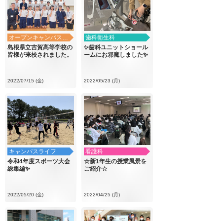
オープンキャンパス・学校見学
歯科衛生科
島根県立吉賀高等学校の
✨歯科ユニットショール
皆様が来校されました。
ームにお邪魔しました✨
2022/07/15 (金)
2022/05/23 (月)
キャンパスライフ
看護科
令和4年度スポーツ大会
☆新1年生の授業風景を
総集編✨
ご紹介☆
2022/05/20 (金)
2022/04/25 (月)