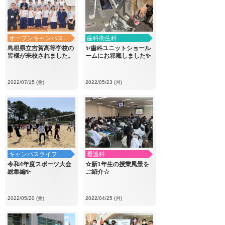
オープンキャンパス・学校見学
歯科衛生科
島根県立吉賀高等学校の
✨歯科ユニットショール
皆様が来校されました。
ームにお邪魔しました✨
2022/07/15 (金)
2022/05/23 (月)
キャンパスライフ
看護科
令和4年度スポーツ大会
☆新1年生の授業風景を
総集編✨
ご紹介☆
2022/05/20 (金)
2022/04/25 (月)