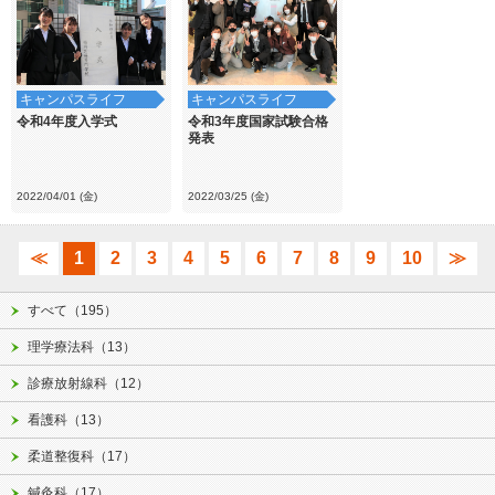
キャンパスライフ
キャンパスライフ
令和4年度入学式
令和3年度国家試験合格
発表
2022/04/01 (金)
2022/03/25 (金)
≪
1
2
3
4
5
6
7
8
9
10
≫
すべて（195）
理学療法科（13）
診療放射線科（12）
看護科（13）
柔道整復科（17）
鍼灸科（17）