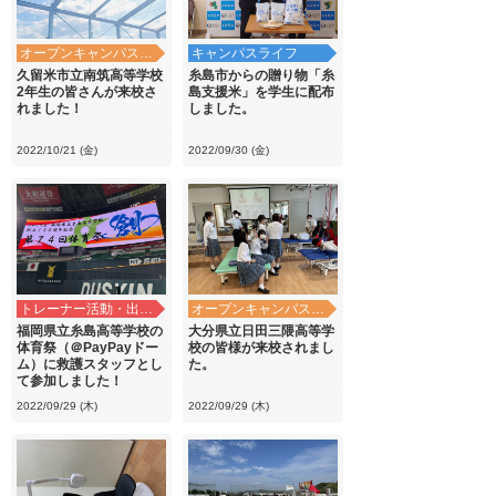
オープンキャンパス・学校見学
キャンパスライフ
久留米市立南筑高等学校
糸島市からの贈り物「糸
2年生の皆さんが来校さ
島支援米」を学生に配布
れました！
しました。
2022/10/21 (金)
2022/09/30 (金)
トレーナー活動・出前講義
オープンキャンパス・学校見学
福岡県立糸島高等学校の
大分県立日田三隈高等学
体育祭（＠PayPayドー
校の皆様が来校されまし
ム）に救護スタッフとし
た。
て参加しました！
2022/09/29 (木)
2022/09/29 (木)