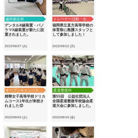
歯科衛生科
トレーナー活動・出前講義
デンタルX線装置・パノ
福岡県立直方高等学校の
ラマX線装置が新たに設
体育祭に救護スタッフと
置されました。
して参加しました！
2022/09/27 (火)
2022/09/12 (月)
オープンキャンパス・学校見学
柔道整復科
精華女子高等学校ドリカ
第55回 公益社団法人
ムコース1年生が来校さ
全国柔道整復学校協会柔
れました😊
道大会に参加しました。
2022/09/03 (土)
2022/08/19 (金)