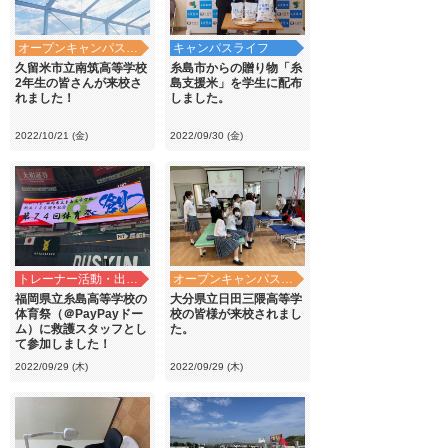
オープンキャンパス・学校見学
キャンパスライフ
久留米市立南筑高等学校
糸島市からの贈り物「糸
2年生の皆さんが来校さ
島支援米」を学生に配布
れました！
しました。
2022/10/21 (金)
2022/09/30 (金)
トレーナー活動・出前講義
オープンキャンパス・学校見学
福岡県立糸島高等学校の
大分県立日田三隈高等学
体育祭（＠PayPayドー
校の皆様が来校されまし
ム）に救護スタッフとし
た。
て参加しました！
2022/09/29 (木)
2022/09/29 (木)