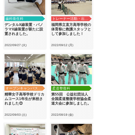
歯科衛生科
トレーナー活動・出前講義
デンタルX線装置・パノ
福岡県立直方高等学校の
ラマX線装置が新たに設
体育祭に救護スタッフと
置されました。
して参加しました！
2022/09/27 (火)
2022/09/12 (月)
オープンキャンパス・学校見学
柔道整復科
精華女子高等学校ドリカ
第55回 公益社団法人
ムコース1年生が来校さ
全国柔道整復学校協会柔
れました😊
道大会に参加しました。
2022/09/03 (土)
2022/08/19 (金)