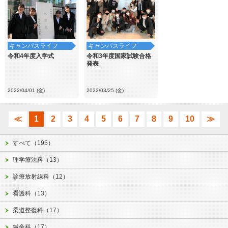
キャンパスライフ
キャンパスライフ
令和4年度入学式
令和3年度国家試験合格
発表
2022/04/01 (金)
2022/03/25 (金)
≪
1
2
3
4
5
6
7
8
9
10
≫
すべて（195）
理学療法科（13）
診療放射線科（12）
看護科（13）
柔道整復科（17）
鍼灸科（17）