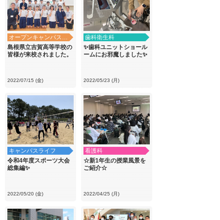
オープンキャンパス・学校見学
歯科衛生科
島根県立吉賀高等学校の
✨歯科ユニットショール
皆様が来校されました。
ームにお邪魔しました✨
2022/07/15 (金)
2022/05/23 (月)
キャンパスライフ
看護科
令和4年度スポーツ大会
☆新1年生の授業風景を
総集編✨
ご紹介☆
2022/05/20 (金)
2022/04/25 (月)