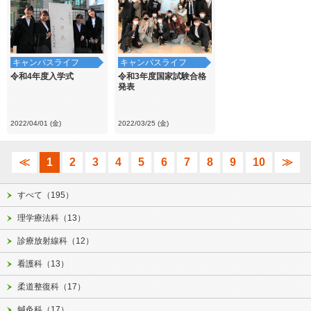
キャンパスライフ
キャンパスライフ
令和4年度入学式
令和3年度国家試験合格
発表
2022/04/01 (金)
2022/03/25 (金)
≪
1
2
3
4
5
6
7
8
9
10
≫
すべて（195）
理学療法科（13）
診療放射線科（12）
看護科（13）
柔道整復科（17）
鍼灸科（17）