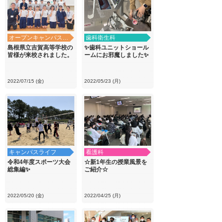
オープンキャンパス・学校見学
歯科衛生科
島根県立吉賀高等学校の
✨歯科ユニットショール
皆様が来校されました。
ームにお邪魔しました✨
2022/07/15 (金)
2022/05/23 (月)
キャンパスライフ
看護科
令和4年度スポーツ大会
☆新1年生の授業風景を
総集編✨
ご紹介☆
2022/05/20 (金)
2022/04/25 (月)