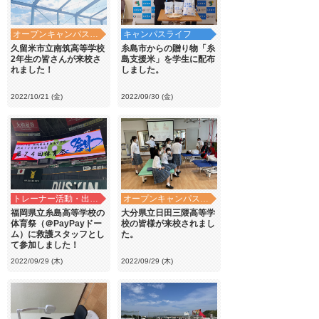
オープンキャンパス・学校見学
キャンパスライフ
久留米市立南筑高等学校
糸島市からの贈り物「糸
2年生の皆さんが来校さ
島支援米」を学生に配布
れました！
しました。
2022/10/21 (金)
2022/09/30 (金)
トレーナー活動・出前講義
オープンキャンパス・学校見学
福岡県立糸島高等学校の
大分県立日田三隈高等学
体育祭（＠PayPayドー
校の皆様が来校されまし
ム）に救護スタッフとし
た。
て参加しました！
2022/09/29 (木)
2022/09/29 (木)