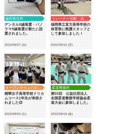
歯科衛生科
トレーナー活動・出前講義
デンタルX線装置・パノ
福岡県立直方高等学校の
ラマX線装置が新たに設
体育祭に救護スタッフと
置されました。
して参加しました！
2022/09/27 (火)
2022/09/12 (月)
オープンキャンパス・学校見学
柔道整復科
精華女子高等学校ドリカ
第55回 公益社団法人
ムコース1年生が来校さ
全国柔道整復学校協会柔
れました😊
道大会に参加しました。
2022/09/03 (土)
2022/08/19 (金)