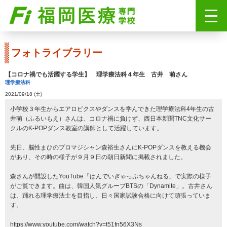
フォトライブラリー
【コロナ禍でも活躍する学生】 理学療法科４年生 古井 萌さん
理学療法科
2021/09/18 (土)
小学校３年生からエアロビクスやダンスを学んできた理学療法科4年生の古
井萌（ふるいもえ）さんは、コロナ禍に負けず、西日本新聞TNC文化サー
クルのK-POPダンス教室の講師として活躍しています。
先日、脳性まひのプロマジシャン森裕生さんにK-POPダンスを教える機会
があり、その時の様子が９月９日の朝日新聞に掲載されました。
森さんが開設したYouTube「はんでいぎゃっぷちゃんねる」で実際の様子
がご覧できます。曲は、韓国人気グループBTSの「Dynamite」。古井さん
は、踊れる理学療法士を目指し、日々国家試験合格に向けて頑張っていま
す。
https://www.youtube.com/watch?v=t51fn56X3Ns