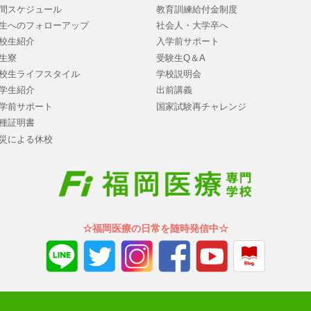
間スケジュール
教育訓練給付金制度
生へのフォローアップ
社会人・大学卒へ
校生紹介
入学前サポート
生寮
受験生Q＆A
校生ライフスタイル
学校説明会
学生紹介
出前講義
学前サポート
国家試験再チャレンジ
種証明書
災による休校
☆福岡医療の日常を随時発信中☆