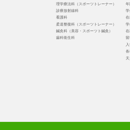
理学療法科（スポーツトレーナー）
年
診療放射線科
学
看護科
在
柔道整復科（スポーツトレーナー）
学
鍼灸科（美容・スポーツト鍼灸）
在
歯科衛生科
留
入
各
天