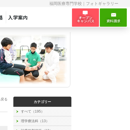
福岡医療専門学校｜フォトギャラリー
路
入学案内
オープン
キャンパス
資料請求
へ戻る
カテゴリー
すべて（195）
理学療法科（13）