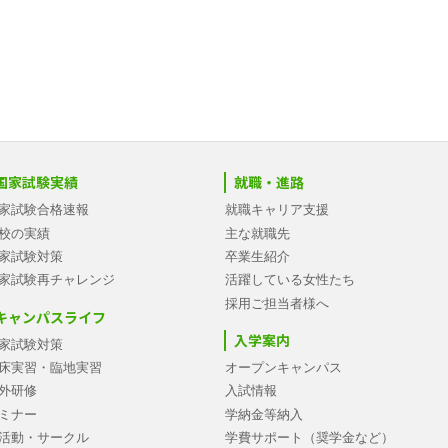
国家試験実績
就職・進路
家試験合格速報
就職キャリア支援
校の実績
主な就職先
家試験対策
卒業生紹介
家試験再チャレンジ
活躍している女性たち
採用ご担当者様へ
キャンパスライフ
入学案内
家試験対策
床実習・臨地実習
オープンキャンパス
外研修
入試情報
ミナー
学納金等納入
活動・サークル
学費サポート（奨学金など）