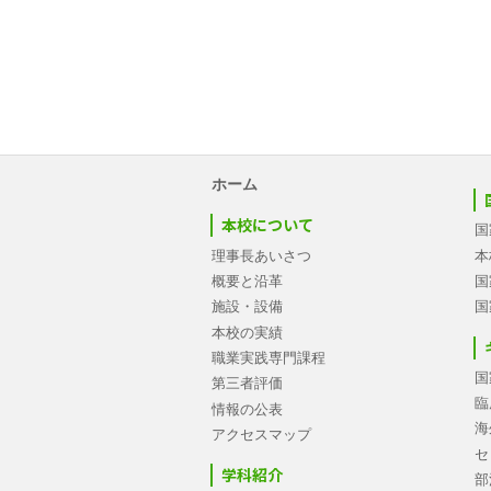
ホーム
本校について
国
理事長あいさつ
本
概要と沿革
国
施設・設備
国
本校の実績
職業実践専門課程
国
第三者評価
臨
情報の公表
海
アクセスマップ
セ
学科紹介
部