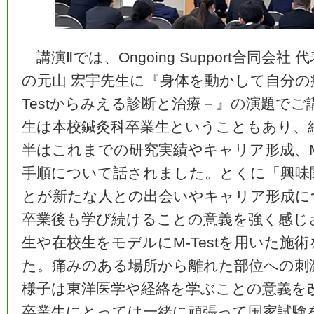
講演Ⅱでは、Ongoing Support合同会
の元山 宏宇先生に『身体を動かして自分の
Testからみえる診断と治療－』の演題で
生は本校鍼灸科卒業生ということもあり、
半はこれまでの研究実績やキャリア形成、M-
手順について話されました。とくに「興味
とが新たな人との出会いやキャリア形成に
卒業後も学び続けることの意義を強く感じ
生や在校生をモデルにM-Testを用いた施
た。痛みのある場所から離れた部位への刺
様子は東洋医学や経絡を学ぶことの意義を
卒業生にとっては一緒に頑張って国家試験