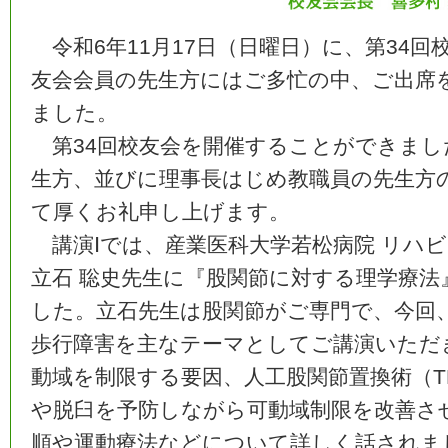
令和6年11月17日（日曜日）に、第34
友会会員の先生方にはご多忙の中、ご出席
ました。
第34回校友会を開催することができまし
生方、並びに理事長はじめ教職員の先生方
て厚くお礼申し上げます。
講演Ⅰでは、産業医科大学若松病院 リハビ
立石 聡史先生に『股関節に対する理学療
した。立石先生は股関節がご専門で、今回
歩行障害を主なテーマとしてご講演いただ
動域を制限する要因、人工股関節置換術（T
や脱臼を予防しながら可動域制限を改善さ
順や運動療法などについて詳しく話されま