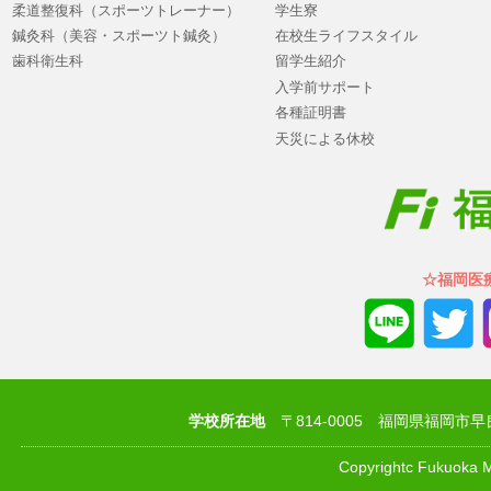
柔道整復科（スポーツトレーナー）
学生寮
鍼灸科（美容・スポーツト鍼灸）
在校生ライフスタイル
歯科衛生科
留学生紹介
入学前サポート
各種証明書
天災による休校
☆福岡医
学校所在地
〒814-0005 福岡県福岡市早良区祖原
Copyrightc Fukuoka Me